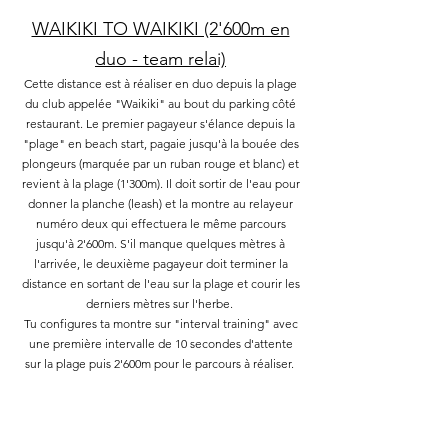
WAIKIKI TO WAIKIKI (2'600m en
duo - team relai)
Cette distance est à réaliser en duo depuis la plage
du club appelée "Waikiki" au bout du parking côté
restaurant. Le premier pagayeur s'élance depuis la
"plage" en beach start, pagaie jusqu'à la bouée des
plongeurs (marquée par un ruban rouge et blanc) et
revient à la plage (1'300m). Il doit sortir de l'eau pour
donner la planche (leash) et la montre au relayeur
numéro deux qui effectuera le même parcours
jusqu'à 2'600m. S'il manque quelques mètres à
l'arrivée, le deuxième pagayeur doit terminer la
distance en sortant de l'eau sur la plage et courir les
derniers mètres sur l'herbe.
Tu configures ta montre sur "interval training" avec
une première intervalle de 10 secondes d'attente
sur la plage puis 2'600m pour le parcours à réaliser.
Pour participer, tu envoies une photo de ton
meilleur chrono et de la carte GPS
pour prouver ton résultat.
Tu peux participer autant